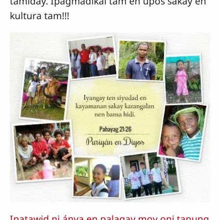
tamiday. Ipágmadikál tam en upos sakay en
kultura tam!!!
Ipatawid ni ánya en palagay moy oni tanung