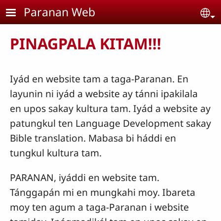
Skip to main content
Paranan Web
Se
PINAGPALA KITAM!!!
Iyád en website tam a taga-Paranan. En
layunin ni iyád a website ay tánni ipakilala
en upos sakay kultura tam. Iyád a website ay
patungkul ten Language Development sakay
Bible translation. Mabasa bi háddi en
tungkul kultura tam.
PARANAN, iyáddi en website tam.
Tánggapán mi en mungkahi moy. Ibareta
moy ten agum a taga-Paranan i website